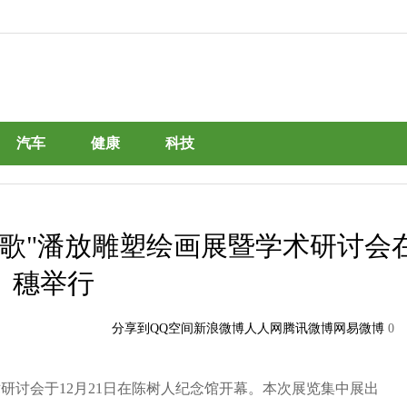
汽车
健康
科技
如歌"潘放雕塑绘画展暨学术研讨会
穗举行
分享到
QQ空间
新浪微博
人人网
腾讯微博
网易微博
0
研讨会于12月21日在陈树人纪念馆开幕。本次展览集中展出