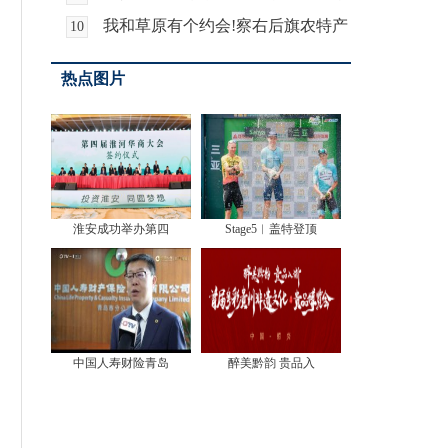
211个签约项目 总
我和草原有个约会!察右后旗农特产
10
品亮相2022年察
热点图片
淮安成功举办第四
Stage5︱盖特登顶
中国人寿财险青岛
醉美黔韵 贵品入
电影《那时风华