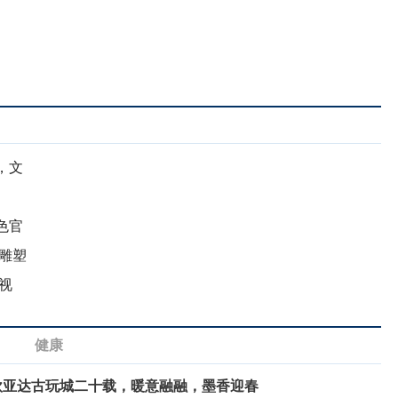
，文
色官
雕塑
视
健康
欧亚达古玩城二十载，暖意融融，墨香迎春