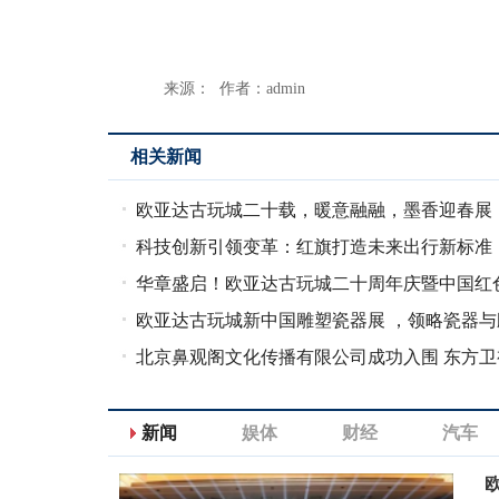
来源： 作者：admin
相关新闻
欧亚达古玩城二十载，暖意融融，墨香迎春展
化永传承
科技创新引领变革：红旗打造未来出行新标准
华章盛启！欧亚达古玩城二十周年庆暨中国红
窑陶瓷精品展在
欧亚达古玩城新中国雕塑瓷器展 ，领略瓷器与
的融合之魅
北京鼻观阁文化传播有限公司成功入围 东方卫
《预见独角兽》
新闻
娱体
财经
汽车