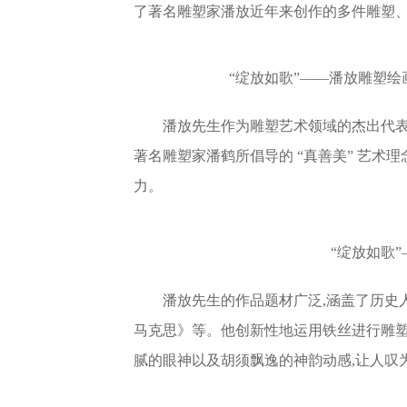
了著名雕塑家潘放近年来创作的多件雕塑
“绽放如歌”——潘放雕塑绘
潘放先生作为雕塑艺术领域的杰出代表
著名雕塑家潘鹤所倡导的 “真善美” 艺术
力。
“绽放如歌
潘放先生的作品题材广泛,涵盖了历史
马克思》等。他创新性地运用铁丝进行雕塑
腻的眼神以及胡须飘逸的神韵动感,让人叹