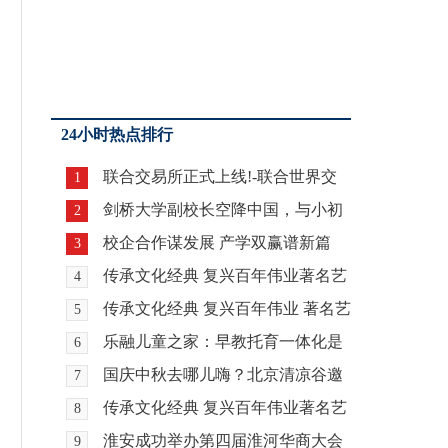
24小时热点排行
联合交易所正式上线!-联合世界交
1
易全球铸造数字交
剑桥大学副校长空降中国，与小初
2
高家长分享教育规
校企合作谋发展 产学双赢谱新篇
3
传承文化经典 复兴百年伟业著名艺
4
术家徐德伦专题
传承文化经典 复兴百年伟业 著名艺
5
术家张亚辉专题
乐融儿童之家：早教托育一体化是
6
必然的趋势
国庆中秋去哪儿嗨？北京清凉谷邀
7
你玩！
传承文化经典 复兴百年伟业著名艺
8
术家吴广华专题
淮安成功举办第四届淮河华商大会
9