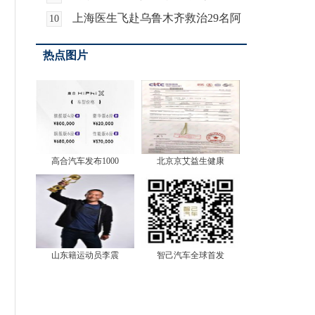
向群案一审宣判
上海医生飞赴乌鲁木齐救治29名阿
10
富汗先心病患儿
热点图片
高合汽车发布1000
北京京艾益生健康
电影《那时风华
山东籍运动员李震
智己汽车全球首发
70+影片，300
狗仔跟拍明星的
2019国际山地