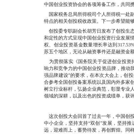
中国创业投资协会的各项筹备工作，共同
国家税务总局所得税司个人所得税一处副
特点的相关创投税收政策。下一步希望能
创投委专职副会长胡芳日发布了创投生态
和定性的方式呈现中国创业投资行业发展情况
权、创业投资基金数量增长率达到317.53
苏五个地区，无论从融资事件还是融资金
为贯彻落实《国务院关于促进创业投资持
响力和竞争力的中国创业投资品牌，推动我
强品牌建设”的要求，在本次大会上，创
合参考全国创投备案系统以及国内外多家
树立行业标杆，弘扬企业典范，彰显专业
领域的深耕，以及出色的投资成绩单，获评“
这次创投大会回首了过去一年，中国创投
中小企业，坚持支持“双创”发展，坚持
远，迎难而上，蓄势待发，再创辉煌。同