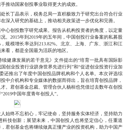
携手推动国家创投事业取得更大的成效。
处长丁晶表示，税务总局一直积极致力于研究出台符合行业
够在深入研究的基础上，推动相关政策进一步优化和完善。
中心创投数字研究成果。报告从机构投资者的角度，以定量
。2015年到2019年的五年间，中国创投行业备案的私募股
%，规模增长率达到213.82%。北京、上海、广东、浙江和江
额来看，都是全国最为活跃的地区。
续健康发展的若干意见》文件提出的“培育一批具有国际影
国创业投资行业跻身世界先进行列”和“促进创业投资行业加
投委还推出了年度中国创投品牌机构和个人名单。本次评选综
创投中介机构和专业媒体的数据而得出，旨在培育创投品牌，
人才。君创基金总裁、管理合伙人杨桓也凭借过去数年在创投
2019中国年度青年创投人”。
人始终不忘初心，牢记使命，坚持服务实体经济，坚持助力
推进科技创新；展望未来，中国创投人也将坚定信心，任重道
样，君创基金也将继续做真正懂产业的投资机构，助力中国产