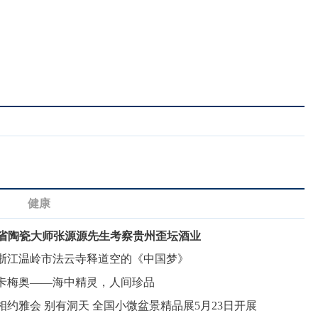
。
健康
省陶瓷大师张源源先生考察贵州歪坛酒业
浙江温岭市法云寺释道空的《中国梦》
卡梅奥——海中精灵，人间珍品
相约雅会 别有洞天 全国小微盆景精品展5月23日开展