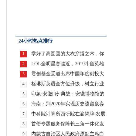
24小时热点排行
学好了高圆圆的大衣穿搭之术，你
1
也是女神！
LOL全明星赛临近，2019斗鱼英雄
2
联盟全明星赛今日
君创基金受邀出席中国年度创投大
3
会，总裁杨桓领誉
格琳斯英语全方位升级，树立行业
4
新标杆
印象·安徽| 聆·典故：安徽博物馆的
5
故事——致那
海南：到2020年实现历史遗留废弃
6
矿山地质环境治理
中科院计算所西研院在渝揭牌 发展
7
智能超算
首份专题服务保障长三角一体化发
8
展海事审判白皮书
内蒙古自治区人民政府原副主席白
9