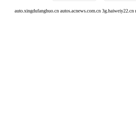
auto.xingdufanghuo.cn
autos.acnews.com.cn
3g.haiweiy22.cn