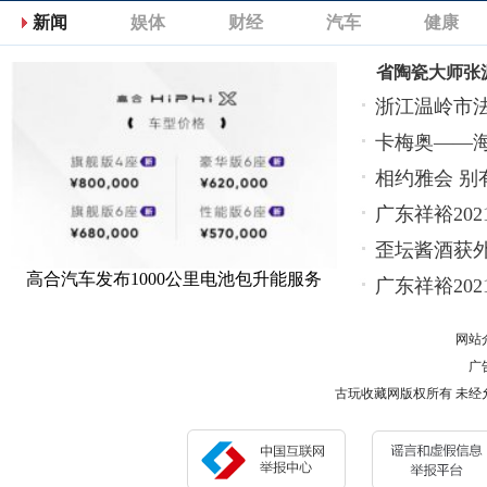
新闻
娱体
财经
汽车
健康
省陶瓷大师张
浙江温岭市
卡梅奥——
相约雅会 别
广东祥裕20
歪坛酱酒获
高合汽车发布1000公里电池包升能服务
广东祥裕20
网站
广告
古玩收藏网版权所有 未经允许 请勿复制或