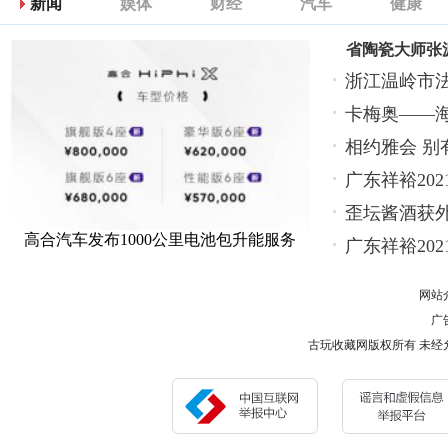
新闻
娱体
财经
汽车
健康
省陶瓷大师张
浙江温岭市
卡梅奥——
相约雅会 别
广东祥裕20
歪坛酱酒获
高合汽车发布1000公里电池包升能服务
广东祥裕20
网站
广告
古玩收藏网版权所有 未经允许 请勿复制或