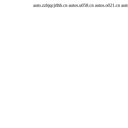
auto.zzhjqcjrlhh.cn
autos.u058.cn
autos.o021.cn
aut