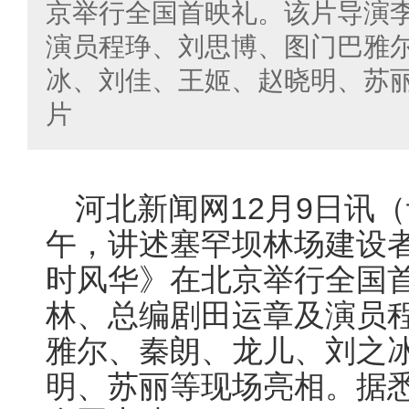
京举行全国首映礼。该片导演
演员程琤、刘思博、图门巴雅
冰、刘佳、王姬、赵晓明、苏
片
12
9
河北新闻网
月
日讯（
午，讲述塞罕坝林场建设
时风华》在北京举行全国
林、总编剧田运章及演员
雅尔、秦朗、龙儿、刘之
明、苏丽等现场亮相。据