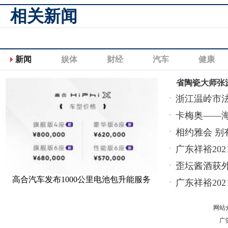
相关新闻
新闻
娱体
财经
汽车
健康
省陶瓷大师张
浙江温岭市
卡梅奥——
相约雅会 别
广东祥裕20
歪坛酱酒获
高合汽车发布1000公里电池包升能服务
广东祥裕20
网站
广告