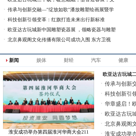
化永传承
传承与创新交融—"绽放如歌"潘放雕塑绘画展暨学
术研讨会在穗举
科技创新引领变革：红旗打造未来出行新标准
欧亚达古玩城新中国雕塑瓷器展 ，领略瓷器与雕塑
的融合之魅
北京鼻观阁文化传播有限公司成功入围 东方卫视
《预见独角兽》
新闻
娱体
财经
汽车
健康
欧亚达古玩城
传承与创新交
讨
科技创新引
华章盛启！
瓷
欧亚达古玩
北京鼻观阁
淮安成功举办第四届淮河华商大会211
淮安成功举办